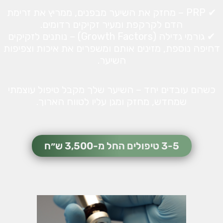
✔ PRP – מחזק את השיער מבפנים, ממריץ את זרימת
הדם לקרקפת ומעיר זקיקים רדומים.
✔ גורמי גדילה (Growth Factors) – נותנים לזקיקים
דחיפה נוספת, מזינים אותם ומשפרים את איכות וצפיפות
השיער.
כשהם עובדים יחד – השיער שלך מקבל טיפול עוצמתי
שמחדש, מחזק ומגן עליו לטווח הארוך.
3-5 טיפולים החל מ-3,500 ש״ח