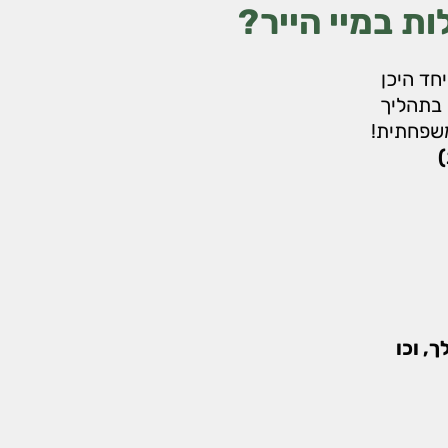
 במיי הייר?
חד היכן
 בתהליך
משפחתית!
)
, וכו