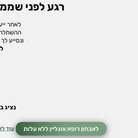
רגע לפני שממש
לאחר ייע
ההשתלה ת
ונסייע לך
לה
נציג ב
לאבחון רופא אונליין ללא עלות
עוד לק